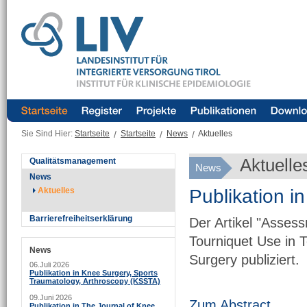
Sie Sind Hier:
Startseite
/
Startseite
/
News
/
Aktuelles
Aktuelle
Qualitätsmanagement
News
News
Publikation i
Aktuelles
Barrierefreiheitserklärung
Der Artikel "Assess
Tourniquet Use in T
News
Surgery publiziert.
06.Juli 2026
Publikation in Knee Surgery, Sports
Traumatology, Arthroscopy (KSSTA)
09.Juni 2026
Zum Abstract
Publikation in The Journal of Knee