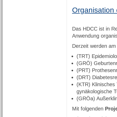
Organisatio
Das HDCC ist in Re
Anwendung organisi
Derzeit werden a
(TRT) Epidemiolo
(GRÖ) Geburtenre
(PRT) Prothesenre
(DRT) Diabetesreg
(KTR) Klinische
gynäkologische 
(GRÖa) Außerklin
Mit folgenden
Proj