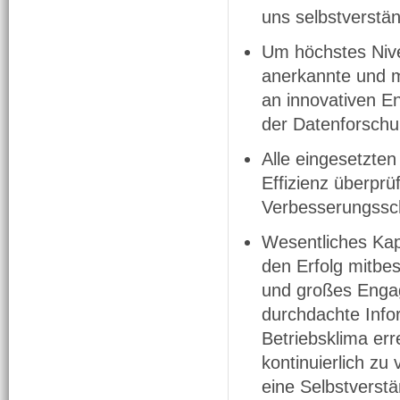
uns selbstverstän
Um höchstes Nivea
anerkannte und m
an innovativen E
der Datenforschu
Alle eingesetzte
Effizienz überpr
Verbesserungsschr
Wesentliches Kap
den Erfolg mitbes
und großes Engag
durchdachte Info
Betriebsklima err
kontinuierlich zu 
eine Selbstverstän