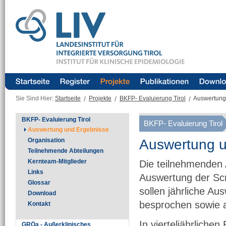
Sie Sind Hier:
Startseite
/
Projekte
/
BKFP- Evaluierung Tirol
/
Auswertung
BKFP- Evaluierung Tirol
BKFP- Evaluierung Tirol
Auswertung und Ergebnisse
Auswertung u
Organisation
Teilnehmende Abteilungen
Kernteam-Mitglieder
Die teilnehmenden 
Links
Auswertung der Scr
Glossar
sollen jährliche A
Download
besprochen sowie a
Kontakt
In vierteljährlich
GRÖa - Außerklinisches