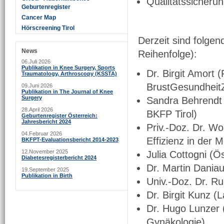
Qualitätssicheru
Geburtenregister
Cancer Map
Hörscreening Tirol
Derzeit sind folge
News
Reihenfolge):
06.Juli 2026
Publikation in Knee Surgery, Sports
Dr. Birgit Amort 
Traumatology, Arthroscopy (KSSTA)
BrustGesundheitZ
09.Juni 2026
Publikation in The Journal of Knee
Surgery
Sandra Behrendt (
28.April 2026
BKFP Tirol)
Geburtenregister Österreich:
Jahresbericht 2024
Priv.-Doz. Dr. Wo
04.Februar 2026
Effizienz in der 
BKFPT-Evaluationsbericht 2014-2023
12.November 2025
Julia Cottogni (
Diabetesregisterbericht 2024
Dr. Martin Daniau
19.September 2025
Publikation in Birth
Univ.-Doz. Dr. Ru
Dr. Birgit Kunz (
Dr. Hugo Lunzer
Gynäkologie)