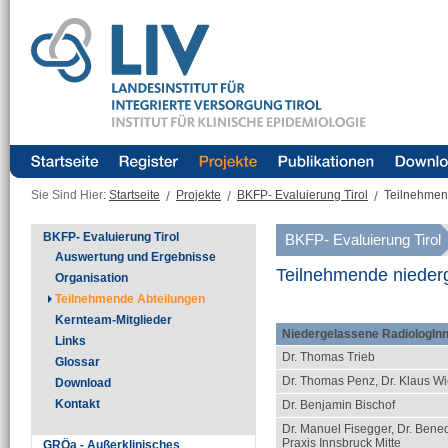
Sie Sind Hier:
Startseite
/
Projekte
/
BKFP- Evaluierung Tirol
/
Teilnehmen
BKFP- Evaluierung Tirol
BKFP- Evaluierung Tirol
Auswertung und Ergebnisse
Teilnehmende nieder
Organisation
Teilnehmende Abteilungen
Kernteam-Mitglieder
Niedergelassene RadiologIn
Links
Dr. Thomas Trieb
Glossar
Dr. Thomas Penz, Dr. Klaus Wi
Download
Kontakt
Dr. Benjamin Bischof
Dr. Manuel Fisegger, Dr. Bene
Praxis Innsbruck Mitte
GRÖa - Außerklinisches