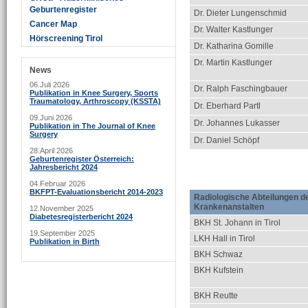
Geburtenregister
Dr. Dieter Lungenschmid
Cancer Map
Dr. Walter Kastlunger
Hörscreening Tirol
Dr. Katharina Gomille
Dr. Martin Kastlunger
News
06.Juli 2026
Dr. Ralph Faschingbauer
Publikation in Knee Surgery, Sports
Traumatology, Arthroscopy (KSSTA)
Dr. Eberhard Partl
09.Juni 2026
Dr. Johannes Lukasser
Publikation in The Journal of Knee
Surgery
Dr. Daniel Schöpf
28.April 2026
Geburtenregister Österreich:
Jahresbericht 2024
04.Februar 2026
BKFPT-Evaluationsbericht 2014-2023
Radiologische Abteilungen d
Krankenanstalten
12.November 2025
Diabetesregisterbericht 2024
BKH St. Johann in Tirol
19.September 2025
LKH Hall in Tirol
Publikation in Birth
BKH Schwaz
BKH Kufstein
BKH Reutte