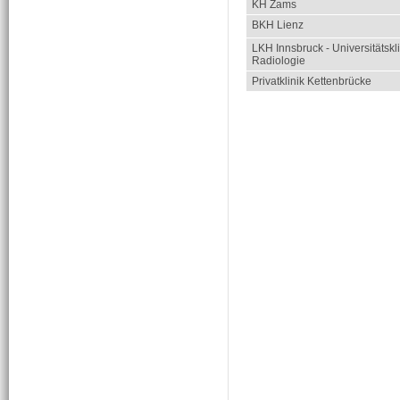
KH Zams
BKH Lienz
LKH Innsbruck - Universitätskli
Radiologie
Privatklinik Kettenbrücke